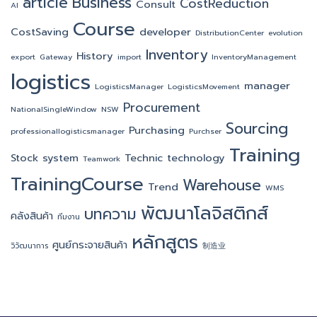
article
Business
CostReduction
Consult
AI
Course
CostSaving
developer
DistributionCenter
evolution
Inventory
History
export
Gateway
import
InventoryManagement
logistics
manager
LogisticsManager
LogisticsMovement
Procurement
NationalSingleWindow
NSW
Sourcing
Purchasing
professionallogisticsmanager
Purchser
Training
Stock
system
Technic
technology
Teamwork
TrainingCourse
Warehouse
Trend
WMS
พัฒนาโลจิสติกส์
บทความ
คลังสินค้า
ทีมงาน
หลักสูตร
ศูนย์กระจายสินค้า
วิวัฒนาการ
制造业