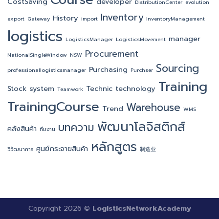
CostSaving
developer
DistributionCenter
evolution
Inventory
History
export
Gateway
import
InventoryManagement
logistics
manager
LogisticsManager
LogisticsMovement
Procurement
NationalSingleWindow
NSW
Sourcing
Purchasing
professionallogisticsmanager
Purchser
Training
Stock
system
Technic
technology
Teamwork
TrainingCourse
Warehouse
Trend
WMS
พัฒนาโลจิสติกส์
บทความ
คลังสินค้า
ทีมงาน
หลักสูตร
ศูนย์กระจายสินค้า
วิวัฒนาการ
制造业
Copyright 2026 ©
LogisticsNetworkAcademy