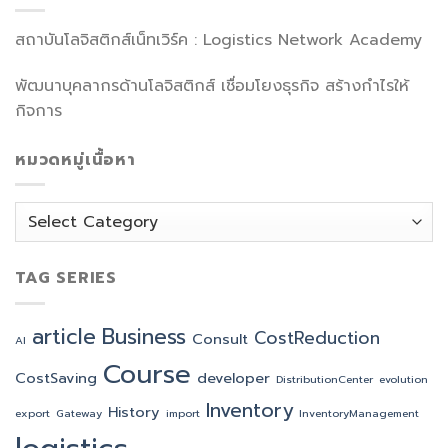
สถาบันโลจิสติกส์เน็ทเวิร์ค : Logistics Network Academy
พัฒนาบุคลากรด้านโลจิสติกส์ เชื่อมโยงธุรกิจ สร้างกำไรให้
กิจการ
หมวดหมู่เนื้อหา
หมวด
หมู่
เนื้อหา
TAG SERIES
article
Business
CostReduction
Consult
AI
Course
CostSaving
developer
DistributionCenter
evolution
Inventory
History
export
Gateway
import
InventoryManagement