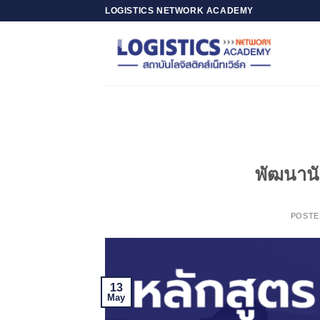
Skip
LOGISTICS NETWORK ACADEMY
to
content
พัฒนานัก
POSTE
13
May