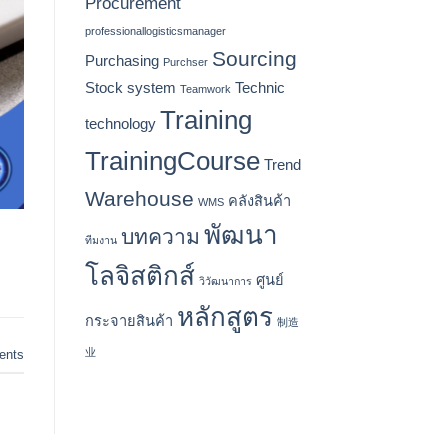
Procurement
professionallogisticsmanager
Sourcing
Purchasing
Purchser
Stock
system
Technic
Teamwork
Training
technology
TrainingCourse
Trend
Warehouse
คลังสินค้า
WMS
พัฒนา
บทความ
ทีมงาน
โลจิสติกส์
ศูนย์
วิวัฒนาการ
หลักสูตร
กระจายสินค้า
制造
业
nts