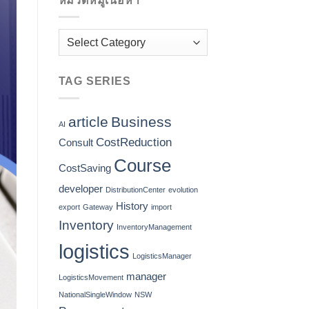
หมวดหมู่เนื้อหา
หมวด
หมู่
เนื้อหา
TAG SERIES
article
Business
AI
CostReduction
Consult
Course
CostSaving
developer
DistributionCenter
evolution
History
export
Gateway
import
Inventory
InventoryManagement
logistics
LogisticsManager
manager
LogisticsMovement
NationalSingleWindow
NSW