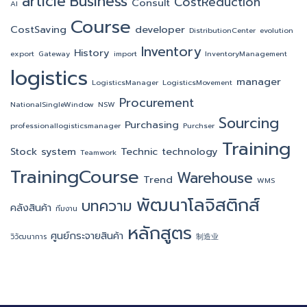
article
Business
CostReduction
Consult
AI
Course
CostSaving
developer
DistributionCenter
evolution
Inventory
History
export
Gateway
import
InventoryManagement
logistics
manager
LogisticsManager
LogisticsMovement
Procurement
NationalSingleWindow
NSW
Sourcing
Purchasing
professionallogisticsmanager
Purchser
Training
Stock
system
Technic
technology
Teamwork
TrainingCourse
Warehouse
Trend
WMS
พัฒนาโลจิสติกส์
บทความ
คลังสินค้า
ทีมงาน
หลักสูตร
ศูนย์กระจายสินค้า
วิวัฒนาการ
制造业