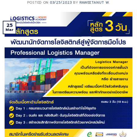
POSTED ON
03/25/2023
BY
RAWEETANUT W.
25
Mar