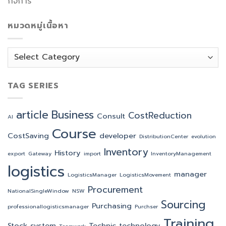
กิจการ
หมวดหมู่เนื้อหา
หมวด
หมู่
เนื้อหา
TAG SERIES
article
Business
CostReduction
Consult
AI
Course
CostSaving
developer
DistributionCenter
evolution
Inventory
History
export
Gateway
import
InventoryManagement
logistics
manager
LogisticsManager
LogisticsMovement
Procurement
NationalSingleWindow
NSW
Sourcing
Purchasing
professionallogisticsmanager
Purchser
Training
Stock
system
Technic
technology