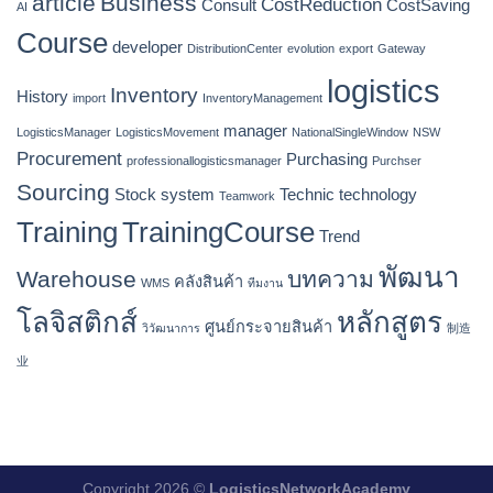
article
Business
CostReduction
Consult
CostSaving
AI
Course
developer
DistributionCenter
evolution
export
Gateway
logistics
Inventory
History
import
InventoryManagement
manager
LogisticsManager
LogisticsMovement
NationalSingleWindow
NSW
Procurement
Purchasing
professionallogisticsmanager
Purchser
Sourcing
Stock
system
Technic
technology
Teamwork
Training
TrainingCourse
Trend
พัฒนา
Warehouse
บทความ
คลังสินค้า
WMS
ทีมงาน
โลจิสติกส์
หลักสูตร
ศูนย์กระจายสินค้า
วิวัฒนาการ
制造
业
Copyright 2026 ©
LogisticsNetworkAcademy