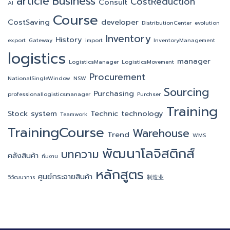
article
Business
CostReduction
Consult
AI
Course
CostSaving
developer
DistributionCenter
evolution
Inventory
History
export
Gateway
import
InventoryManagement
logistics
manager
LogisticsManager
LogisticsMovement
Procurement
NationalSingleWindow
NSW
Sourcing
Purchasing
professionallogisticsmanager
Purchser
Training
Stock
system
Technic
technology
Teamwork
TrainingCourse
Warehouse
Trend
WMS
พัฒนาโลจิสติกส์
บทความ
คลังสินค้า
ทีมงาน
หลักสูตร
ศูนย์กระจายสินค้า
วิวัฒนาการ
制造业